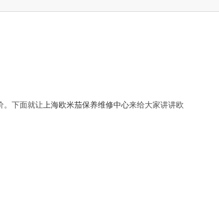
理
价。下面就让
上海欧米茄保养维修中心
来给大家讲讲欧