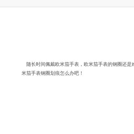
上海市徐汇区虹桥路3号港汇中心2座37
节假日正常营业！
随长时间佩戴欧米茄手表，欧米茄手表的钢圈还是难
米茄手表钢圈划痕怎么办吧！