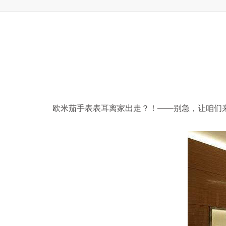
上海市徐汇区虹桥路3号港汇中心2座37
节假日正常营业！
欧米茄手表表耳离家出走？！——别急，让咱们来一