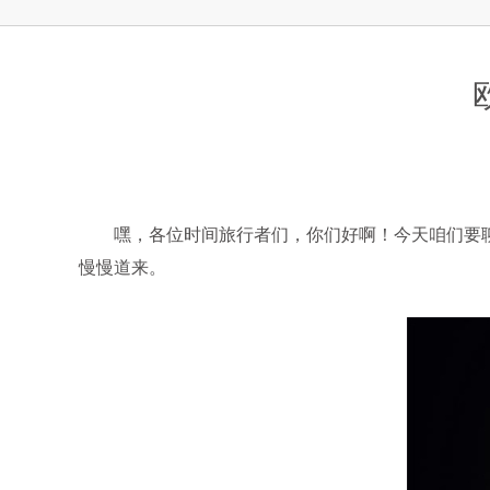
上海市徐汇区虹桥路3号港汇中心2座37
节假日正常营业！
嘿，各位时间旅行者们，你们好啊！今天咱们要聊聊
慢慢道来。