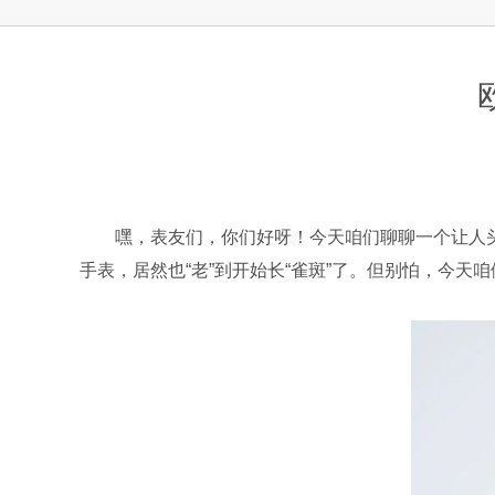
上海市徐汇区虹桥路3号港汇中心2座37
节假日正常营业！
嘿，表友们，你们好呀！今天咱们聊聊一个让人头
手表，居然也“老”到开始长“雀斑”了。但别怕，今天